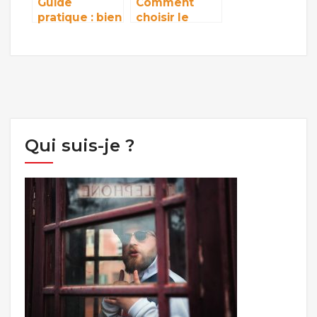
Guide
Comment
pratique : bien
choisir le
choisir sa
meilleur
doudoune
liquide pour
The North
cigarette
Face homme
électronique
premium
sans
propylène
glycol ?
Qui suis-je ?