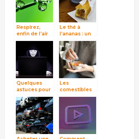
Respirez,
Le thé à
enfin de l’air
l’ananas : un
pur grâce au
thé savoureux
déshumidificateur
aux vertus
avantageuses
Quelques
Les
astuces pour
comestibles
sécuriser ses
CBD: quels
mots de
sont-ils et
passe
quels sont
leurs
avantages?
Acheter une
Comment