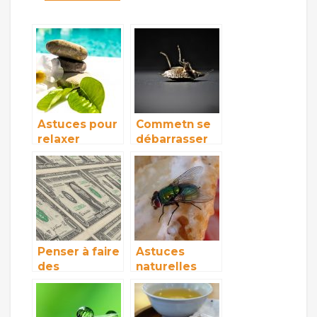
Astuces pour
Commetn se
relaxer
débarrasser
facilement
efficacement
des punaises
de lit?
Penser à faire
Astuces
des
naturelles
économies
pour se
dans votre
débarrasser
maison?
des mouches