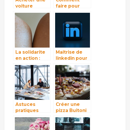
voiture
faire pour
d’occasion :
transferer
votre guide
une video de
complet
YouTube a
Instagram ?
La solidarite
Maitrise de
en action :
linkedin pour
decouvrez les
une utilisation
initiatives
efficace
inspirantes
d’une journee
dediee
Astuces
Créer une
pratiques
pizza Buitoni
pour booster
délicieuse
votre
pour un repas
prospection
rapide chez