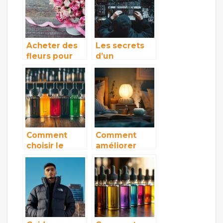
sur linkedin
soi
Acheter des
Les secrets
fleurs pour
d’un
votre
agencement
decoration :
ergonomique
les points
pour votre
importants a
espace de
prendre en
travail
compte
Comment
Comment
choisir le
améliorer
meilleur
votre
liquide e
sommeil avec
cigarette
des solutions
pour votre
naturelles
vapotage
efficaces
quotidien